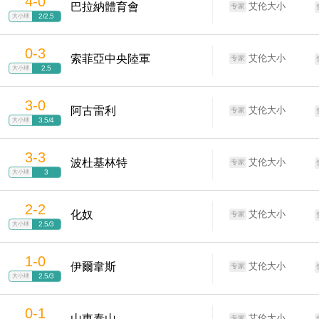
4-0
巴拉納體育會
艾伦大小
专家
2/2.5
大小球
0-3
索菲亞中央陸軍
艾伦大小
专家
2.5
大小球
3-0
阿古雷利
艾伦大小
专家
3.5/4
大小球
3-3
波杜基林特
艾伦大小
专家
3
大小球
2-2
化奴
艾伦大小
专家
2.5/3
大小球
1-0
伊爾韋斯
艾伦大小
专家
2.5/3
大小球
0-1
山東泰山
艾伦大小
专家