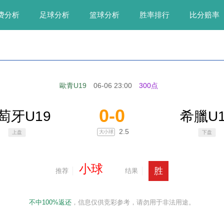
费分析
足球分析
篮球分析
胜率排行
比分赔率
歐青U19
06-06 23:00
300点
0-0
萄牙U19
希臘U1
2.5
大小球
上盘
下盘
小球
胜
推荐
结果
不中100%返还
，信息仅供竞彩参考，请勿用于非法用途。