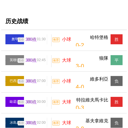
历史战绩
哈特堡格
300点
小球
大小
奧甲
08-09 01:30
胜
售价
推荐
0-2
2.5/3
大小球
格拉茨
狼隊
300点
大球
大小
英聯盃
08-08 02:45
平
售价
推荐
3-0
3
大小球
維爾港
維多利亞
300点
小球
大小
巴西盃
08-07 07:00
负
售价
推荐
4-0
2/2.5
大小球
巴拉納體育會
特拉維夫馬卡比
300点
大球
大小
歐霸盃
08-07 00:00
胜
售价
推荐
0-3
2.5
大小球
索菲亞中央陸軍
基夫拿維克
300点
大球
大小
冰島超
08-06 02:00
负
售价
推荐