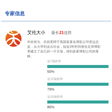
专家信息
艾伦大小
最长
21
连胜
年轻有为，目前受聘于英国某著名博彩公司营运总
监，从大学到走出社会，短短3年时间便在足球博彩
界建立了自己的一片天地，得到多家博彩公司的青
睐。
近7场胜率
50%
近15场胜率
79%
近30场胜率
86%