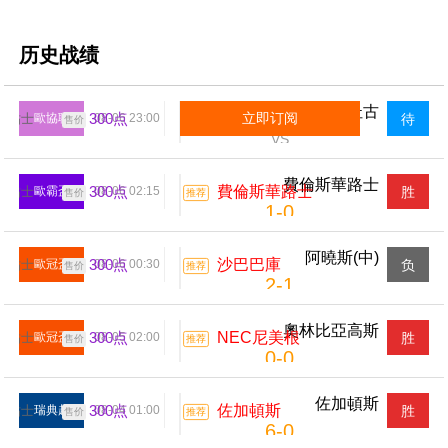
历史战绩
英特杜古
300点
立即订阅
夫贴士
歐協聯
08-06 23:00
待
售价
VS
0.25
让球
華杜茲
費倫斯華路士
300点
費倫斯華路士
夫贴士
歐霸盃
08-06 02:15
胜
售价
推荐
1-0
0.75
让球
紮布熱礦工
阿曉斯(中)
300点
沙巴巴庫
夫贴士
歐冠盃
08-06 00:30
负
售价
推荐
2-1
0.75
让球
沙巴巴庫
奧林比亞高斯
300点
NEC尼美根
夫贴士
歐冠盃
08-05 02:00
胜
售价
推荐
0-0
1.0
让球
NEC尼美根
佐加頓斯
300点
佐加頓斯
夫贴士
瑞典超
08-04 01:00
胜
售价
推荐
6-0