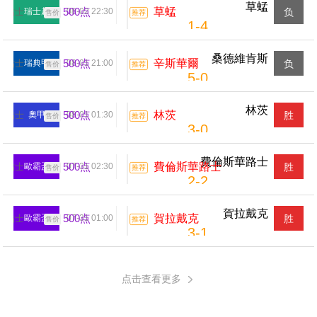
侯格辛特
草蜢
500点
草蜢
特贴士
瑞士超
08-02 22:30
负
售价
推荐
1-4
-0.5
让球
盧加諾
桑德維肯斯
500点
辛斯華爾
特贴士
瑞典甲
08-01 21:00
负
售价
推荐
5-0
0.75
让球
辛斯華爾
林茨
500点
林茨
特贴士
奧甲
08-01 01:30
胜
售价
推荐
3-0
0.75
让球
格拉茨AK
費倫斯華路士
500点
費倫斯華路士
特贴士
歐霸盃
07-31 02:30
胜
售价
推荐
2-2
-0.25
让球
川迪
賀拉戴克
500点
賀拉戴克
特贴士
歐霸盃
07-31 01:00
胜
售价
推荐
3-1
-0.5
让球
特羅素
点击查看更多