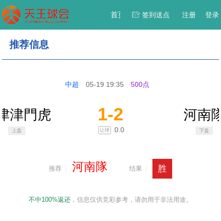
首页
免费分析
足球分
签到送点
注册
登录
推荐信息
中超
05-19 19:35
500点
1-2
津津門虎
河南
0.0
让球
上盘
下盘
河南隊
胜
推荐
结果
不中100%返还
，信息仅供竞彩参考，请勿用于非法用途。