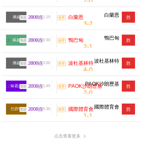
2-0
0.75
让球
維多利亞
白蘭恩
2000点
白蘭恩
帕贴士
挪超
08-03 01:15
胜
售价
推荐
3-2
0.5
让球
洛辛堡
鴨巴甸
2000点
鴨巴甸
帕贴士
蘇超
08-02 00:30
胜
售价
推荐
2-1
-0.75
让球
赫斯
波杜基林特
2000点
波杜基林特
帕贴士
挪超
08-01 03:00
胜
售价
推荐
4-0
1.5
让球
利尼史特朗
PAOK沙朗歷基
2000点
PAOK沙朗歷基
帕贴士
歐霸盃
07-31 01:45
胜
售价
推荐
2-0
0.75
让球
基輔戴拿模
國際體育會
2000点
國際體育會
帕贴士
巴西甲
07-30 06:30
胜
售价
推荐
1-1
-0.25
让球
法林明高
点击查看更多