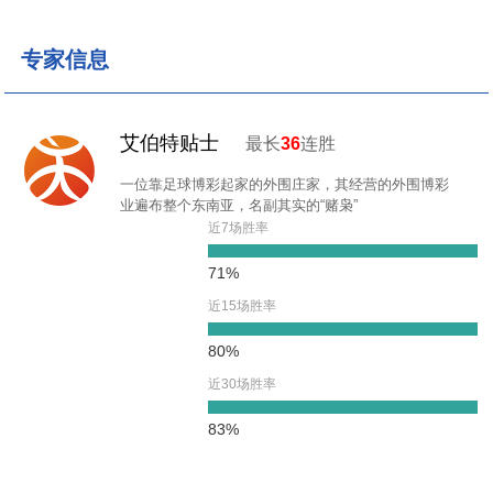
专家信息
艾伯特贴士
最长
36
连胜
一位靠足球博彩起家的外围庄家，其经营的外围博彩
业遍布整个东南亚，名副其实的“赌枭”
近7场胜率
71%
近15场胜率
80%
近30场胜率
83%