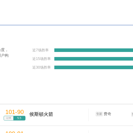
角度，
近7场胜率
用户构
近15场胜率
近30场胜率
101-90
侯斯頓火箭
费奇
专家
5.5
让球