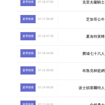
夏季聯賽
07-18 07:00
克里夫蘭騎士
夏季聯賽
07-17 06:00
芝加哥公牛
夏季聯賽
07-16 07:30
夏洛特黃蜂
夏季聯賽
07-16 04:00
費城七十六人
夏季聯賽
07-15 06:00
布魯克林籃網
夏季聯賽
07-14 06:00
波士頓塞爾特人
夏季聯賽
07-13 06:00
金州勇士