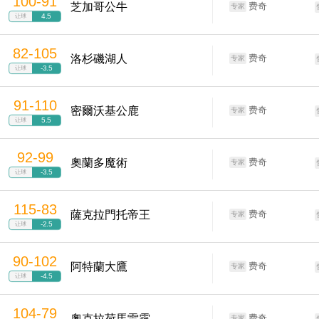
100-91
芝加哥公牛
费奇
专家
4.5
让球
82-105
洛杉磯湖人
费奇
专家
-3.5
让球
91-110
密爾沃基公鹿
费奇
专家
5.5
让球
92-99
奧蘭多魔術
费奇
专家
-3.5
让球
115-83
薩克拉門托帝王
费奇
专家
-2.5
让球
90-102
阿特蘭大鷹
费奇
专家
-4.5
让球
104-79
奧克拉荷馬雷霆
费奇
专家