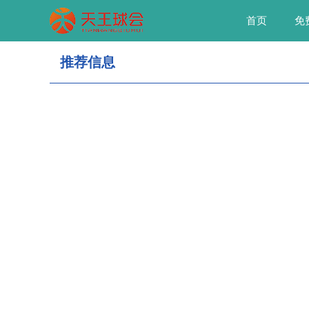
首页
免
推荐信息