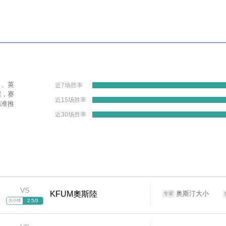
甲、英
近7场胜率
据，赛
近15场胜率
精准推
近30场胜率
VS
KFUM奧斯陸
奥斯汀大小
专家
2.5/3
大小球