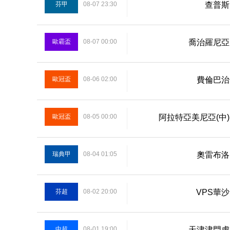
芬甲
08-07 23:30
查普斯
歐霸盃
08-07 00:00
喬治羅尼亞
歐冠盃
08-06 02:00
費倫巴治
歐冠盃
08-05 00:00
阿拉特亞美尼亞(中)
瑞典甲
08-04 01:05
奧雷布洛
芬超
08-02 20:00
VPS華沙
中超
08-01 19:00
天津津門虎