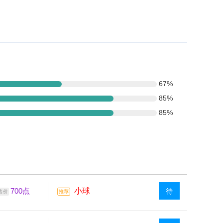
67%
85%
85%
700点
小球
待
售价
推荐