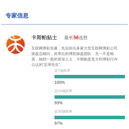
专家信息
卡斯帕贴士
最长
56
连胜
互联网博彩先驱，先后担任多家大型互联网博彩公司
操盘总顾问，其带出的博彩操盘团队，无一不是精
英，独挡一面的资深人士，卡斯帕是意大利博彩行内
公认的“足球先生”。
近7场胜率
100%
近15场胜率
93%
近30场胜率
97%