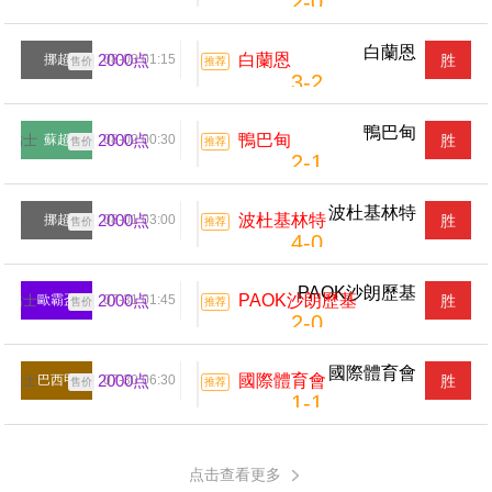
2-0
0.75
让球
維多利亞
白蘭恩
2000点
白蘭恩
帕贴士
挪超
08-03 01:15
胜
售价
推荐
3-2
0.5
让球
洛辛堡
鴨巴甸
2000点
鴨巴甸
帕贴士
蘇超
08-02 00:30
胜
售价
推荐
2-1
-0.75
让球
赫斯
波杜基林特
2000点
波杜基林特
帕贴士
挪超
08-01 03:00
胜
售价
推荐
4-0
1.5
让球
利尼史特朗
PAOK沙朗歷基
2000点
PAOK沙朗歷基
帕贴士
歐霸盃
07-31 01:45
胜
售价
推荐
2-0
0.75
让球
基輔戴拿模
國際體育會
2000点
國際體育會
帕贴士
巴西甲
07-30 06:30
胜
售价
推荐
1-1
-0.25
让球
法林明高
点击查看更多