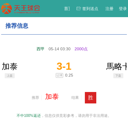
首页
免费分析
足球分
签到送点
注册
登录
推荐信息
西甲
05-14 03:30
2000点
3-1
加泰
馬略
0.25
让球
上盘
下盘
加泰
胜
推荐
结果
不中100%返还
，信息仅供竞彩参考，请勿用于非法用途。