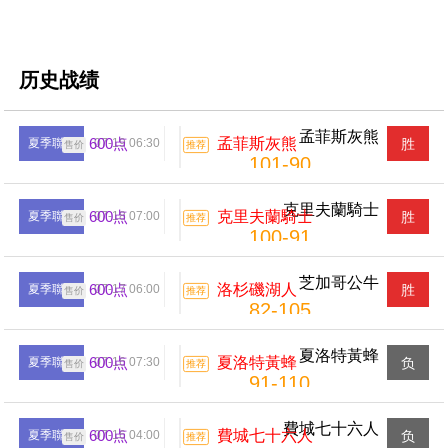
历史战绩
孟菲斯灰熊
600点
孟菲斯灰熊
夏季聯賽
07-19 06:30
胜
售价
推荐
101-90
5.5
让球
侯斯頓火箭
克里夫蘭騎士
600点
克里夫蘭騎士
夏季聯賽
07-18 07:00
胜
售价
推荐
100-91
4.5
让球
芝加哥公牛
芝加哥公牛
600点
洛杉磯湖人
夏季聯賽
07-17 06:00
胜
售价
推荐
82-105
-3.5
让球
洛杉磯湖人
夏洛特黃蜂
600点
夏洛特黃蜂
夏季聯賽
07-16 07:30
负
售价
推荐
91-110
5.5
让球
密爾沃基公鹿
費城七十六人
600点
費城七十六人
夏季聯賽
07-16 04:00
负
售价
推荐