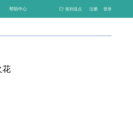
帮助中心
签到送点
注册
登录
火花