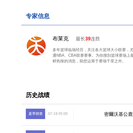
专家信息
布莱克
最长
39
连胜
多年篮球临场经历，关注各大篮球大小联赛，
通NBA、CBA联赛赛事。为你搜刮篮球赛场上
鲜热辣的消息，助您运筹于赛场千里之外。
历史战绩
夏季聯賽
07-19 05:00
密爾沃基公鹿