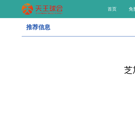
首页
免
推荐信息
芝