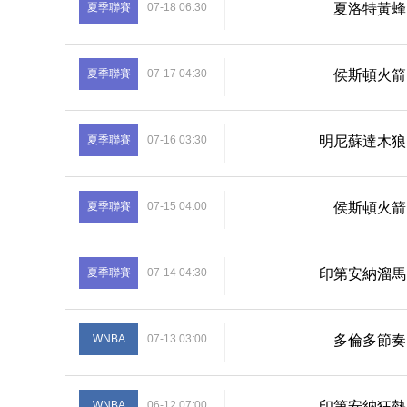
夏季聯賽
07-18 06:30
夏洛特黃蜂
夏季聯賽
07-17 04:30
侯斯頓火箭
夏季聯賽
07-16 03:30
明尼蘇達木狼
夏季聯賽
07-15 04:00
侯斯頓火箭
夏季聯賽
07-14 04:30
印第安納溜馬
WNBA
07-13 03:00
多倫多節奏
WNBA
06-12 07:00
印第安納狂熱